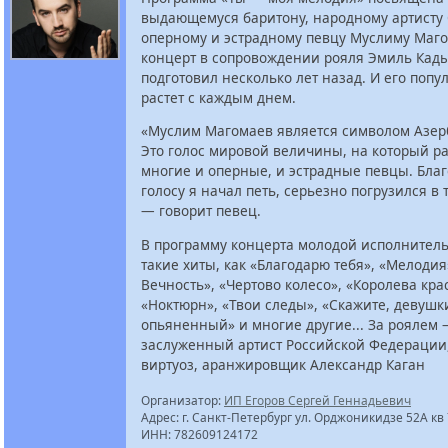
выдающемуся баритону, народному артисту 
оперному и эстрадному певцу Муслиму Маго
концерт в сопровождении рояля Эмиль Кад
подготовил несколько лет назад. И его попу
растет с каждым днем.
«Муслим Магомаев является символом Азер
Это голос мировой величины, на который р
многие и оперные, и эстрадные певцы. Благ
голосу я начал петь, серьезно погрузился в 
— говорит певец.
В программу концерта молодой исполнител
такие хиты, как «Благодарю тебя», «Мелодия
Вечность», «Чертово колесо», «Королева кра
«Ноктюрн», «Твои следы», «Скажите, девушк
опьяненный» и многие другие... За роялем
заслуженный артист Российской Федерации,
виртуоз, аранжировщик Александр Каган
Организатор:
ИП Егоров Сергей Геннадьевич
Адрес: г. Санкт-Петербург ул. Орджоникидзе 52А кв
ИНН: 782609124172