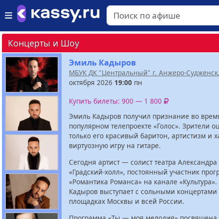
Концерты и Шоу
Эмиль Кадыров
МБУК ДК "Центральный" г. Анжеро-Судженск
октября 2026
19:00
пн
Купить билеты: 900 — 1 800
Эмиль Кадыров получил признание во время
популярном телепроекте «Голос». Зрители о
только его красивый баритон, артистизм и х
виртуозную игру на гитаре.
Сегодня артист — солист театра Александра
«Градский-холл», постоянный участник про
«Романтика Романса» на канале «Культура».
Кадыров выступает с сольными концертами
площадках Москвы и всей России.
Программа «Ты — моя мелодия» посвящена