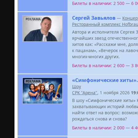
Билеты в наличии: 2 500 — 6 
Сергей Завьялов
—
Концер
РЕКЛАМА
Ресторанный комплекс Hofbra
Автора и исполнителя Сергея 
ярчайших звезд отечественног
хитов как: «Расскажи мне, доля
к пацанам», «Вечерок на лавочк
многих-многих других.
Билеты в наличии: 2 600 — 3 
«Симфонические хиты». 
РЕКЛАМА
Шоу
СРК "Арена"
, 1 ноября 2026
19:
В шоу «Симфонические хиты» К
захватывающих историй любви.
найти ответ на вопрос: возмо
рождаться снова и снова?
Билеты в наличии: 2 000 — 4 