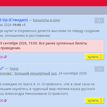
 Up (Стендап)
—
Концерты и Шоу
18+
бря 2026
19:00
сб
адя шутит и откровенно делится мыслями по поводу создания
ни, отношениях и расставании.
9 сентября 2026, 19:00. Все ранее купленные билеты
 проведения.
купить
100
ь!"
—
Театр
12+
околова"
,
Большой концертный зал
, 24 сентября 2026
комедию по пьесе А. Н. Островского. «Не в свои сани не
ольшим окунётесь в чудесный мир поэтики языка русского
сы Александра Николаевича Островского.
купить
000