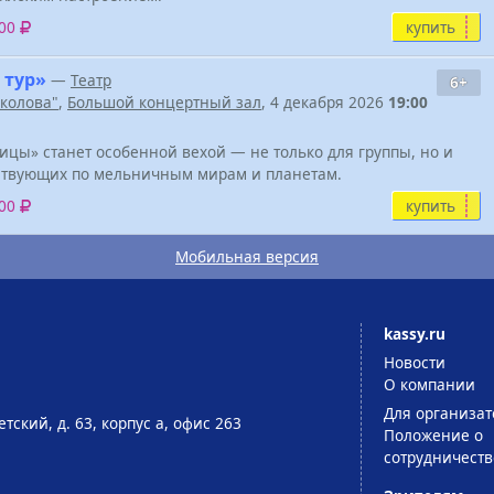
купить
500
 тур»
—
Театр
6+
околова"
,
Большой концертный зал
, 4 декабря 2026
19:00
ы» станет особенной вехой — не только для группы, но и
ествующих по мельничным мирам и планетам.
купить
100
Мобильная версия
kassy.ru
Новости
О компании
Для организат
тский, д. 63, корпус а, офис 263
Положение о
сотрудничеств