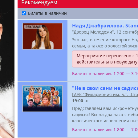
Рекомендуем
Билеты в наличии
Надя Джабраилова. Stand
РЕКЛАМА
"Дворец Молодежи"
, 12 сентя
Это час, в течение которого Н
семьи, а также о холостой жиз
Мероприятие перенесено с 1
действительны в новую дату
Билеты в наличии: 1 200 — 3 
"Не в свои сани не садис
РЕКЛАМА
ГАУК "Филармония им. Б.Т. Шт
19:00
чт
Представляем вам искрометную 
садись»! Вы на два часа с неб
классического исполнения пье
Билеты в наличии: 1 800 — 7 