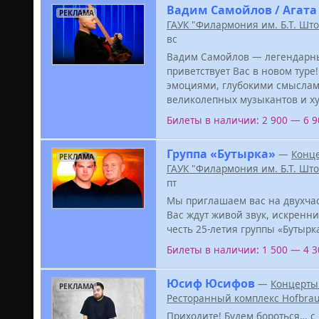
Вадим Самойлов / Агата
РЕКЛАМА
ГАУК "Филармония им. Б.Т. Шт
вс
Вадим Самойлов — легендарный
приветствует Вас в новом ту
эмоциями, глубокими смыслам
великолепных музыкантов и худ
Билеты в наличии: 2 900 — 6 
Группа «Бутырка»
—
Конц
РЕКЛАМА
ГАУК "Филармония им. Б.Т. Шт
пт
Мы приглашаем вас на двухча
Вас ждут живой звук, искренн
честь 25-летия группы «Бутырк
Билеты в наличии: 1 500 — 4 
Юсиф Юсифов
—
Концерты
РЕКЛАМА
Ресторанный комплекс Hofbra
Приходите! Будем бороться… с