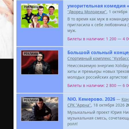
уморительная комедия 
РЕКЛАМА
"Дворец Молодежи"
, 1 октября
В то время как муж в команди
пригласила к себе любовника (к
муж.
Билеты в наличии: 1 200 — 4 
Большой сольный концер
РЕКЛАМА
Спортивный комплекс "Кузбасс
Неиссякаемую энергию Xoliday
хиты и премьеры новых треков
молодых российских артистов!
Билеты в наличии: 2 800 — 6 
NЮ. Кемерово. 2026
—
Кон
РЕКЛАМА
СРК "Арена"
, 18 октября 2026
2
Музыкальный проект Юрия Нико
музыкальная смесь, сочетающа
ролл!