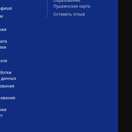
Образование
Пушкинская карта
афише
Оставить отзыв
сы
ажи
рата
вки
ское
ботки
 данных
зования
зования
ажи
ет