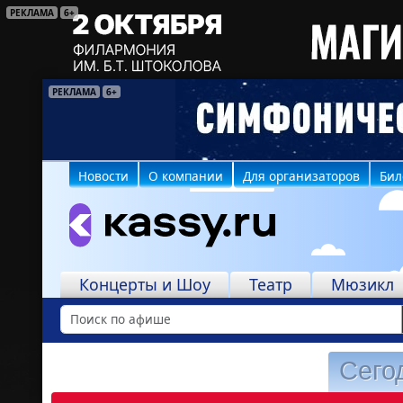
РЕКЛАМА
6+
РЕКЛАМА
РЕКЛАМА
6+
16+
Новости
О компании
Для организаторов
Бил
Концерты и Шоу
Театр
Мюзикл
Сего