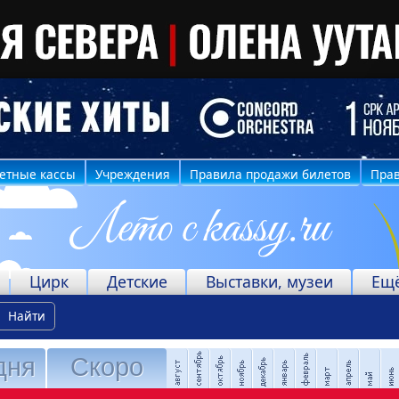
етные кассы
Учреждения
Правила продажи билетов
Прав
Цирк
Детские
Выставки, музеи
Ещ
Найти
дня
Скоро