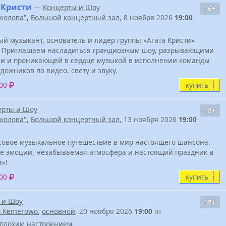
 Кристи
—
Концерты и Шоу
16+
околова"
,
Большой концертный зал
, 8 ноября 2026
19:00
 музыкант, основатель и лидер группы «Агата Кристи»
ре! Приглашаем насладиться грандиозным шоу, разрывающими
и и проникающей в сердце музыкой в исполнении команды
ожников по видео, свету и звуку.
купить
900
ерты и Шоу
18+
околова"
,
Большой концертный зал
, 13 ноября 2026
19:00
совое музыкальное путешествие в мир настоящего шансона.
ие эмоции, незабываемая атмосфера и настоящий праздник в
а»!
купить
300
 и Шоу
18+
u Kemerowo
,
основной
, 20 ноября 2026
19:00
пт
 плохим настроением.