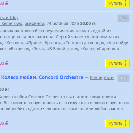
купить
000
ты и Шоу
16+
u Kemerowo
,
основной
, 24 октября 2026
20:00
сб
Завьялова можно без преувеличения назвать одной из
о танцевального шансона. Сергей является автором таких
», «Хоп-хоп», «Привет, братан», «Со мною до конца», «А я пойду
е», «Встреча», «Роза», «В Белой фате», «Клён», «Сирота» и
купить
800
Колесо любви. Concord Orchestra
—
Концерты и
6+
00
вс
олесо любви Concord Orchestra вы станете свидетелями
 Вы сможете почувствовать всю силу этого великого чувства и
жно ли любить одного человека всю жизнь или любовь может
купить
400