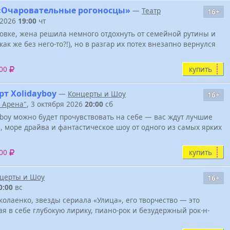
«Очаровательные рогоносцы»
—
Театр
16+
 2026
19:00
чт
ровке, жена решила немного отдохнуть от семейной рутины и
ак же без него-то?!), но в разгар их потех внезапно вернулся
купить
000
т Xolidayboy
—
Концерты и Шоу
16+
 Арена"
, 3 октября 2026
20:00
сб
boy можно будет прочувствовать на себе — вас ждут лучшие
, море драйва и фантастическое шоу от одного из самых ярких
купить
000
церты и Шоу
16+
0:00
вс
лаенко, звезды сериала «Улица», его творчество — это
я в себе глубокую лирику, пиано-рок и безудержный рок-н-