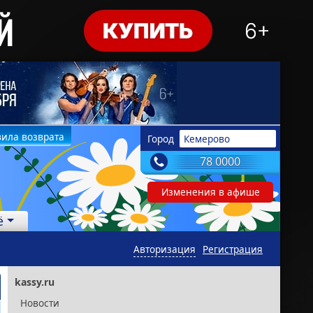
ила возврата
Город
Кемерово
78 0000
Изменения в афише
ё
Авторизация
Регистрация
kassy.ru
Новости