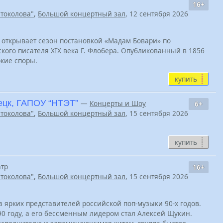
16+
Штоколова"
,
Большой концертный зал
, 12 сентября 2026
 открывает сезон постановкой «Мадам Бовари» по
кого писателя XIX века Г. Флобера. Опубликованный в 1856
ркие споры.
купить
ецк, ГАПОУ “НТЭТ”
—
Концерты и Шоу
6+
Штоколова"
,
Большой концертный зал
, 15 сентября 2026
купить
атр
16+
Штоколова"
,
Большой концертный зал
, 15 сентября 2026
 ярких представителей российской поп-музыки 90-х годов.
90 году, а его бессменным лидером стал Алексей Щукин.