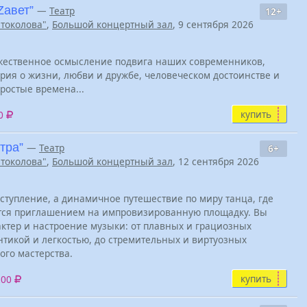
Zавет”
—
Театр
12+
Штоколова"
,
Большой концертный зал
, 9 сентября 2026
ожественное осмысление подвига наших современников,
ория о жизни, любви и дружбе, человеческом достоинстве и
ростые времена...
купить
00
тра”
—
Театр
6+
Штоколова"
,
Большой концертный зал
, 12 сентября 2026
ыступление, а динамичное путешествие по миру танца, где
тся приглашением на импровизированную площадку. Вы
актер и настроение музыки: от плавных и грациозных
тикой и легкостью, до стремительных и виртуозных
ого мастерства.
купить
200