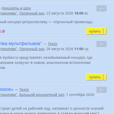
—
Концерты и Шоу
6+
Штоколова"
,
Органный зал
, 23 августа 2026
18:00
вс
ный концерт-ретроспективу — «Органный променад».
купить
00
узка мультфильмов”
—
Театр
6+
Штоколова"
,
Органный зал
, 26 августа 2026
11:00
ср
 Кузбасса представляет незабываемый концерт, где
ильмов зазвучат в новом, изысканном исполнении
ов.
купить
роков»
—
Театр
0+
Штоколова"
,
Большой концертный зал
, 1 сентября 2026
астроит детей на рабочий лад, напомнит о ценности знаний
сложные уроки можно превратить в захватывающий квест.