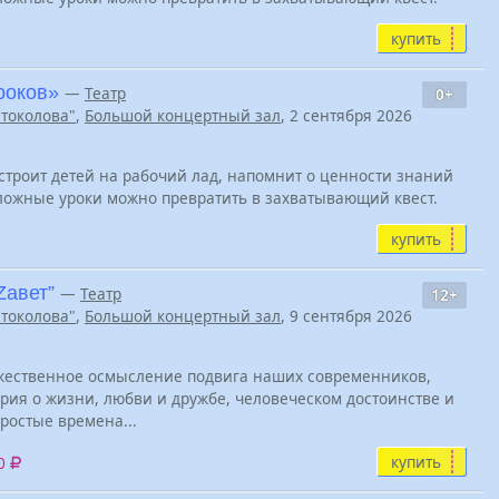
купить
роков»
—
Театр
0+
Штоколова"
,
Большой концертный зал
, 2 сентября 2026
астроит детей на рабочий лад, напомнит о ценности знаний
сложные уроки можно превратить в захватывающий квест.
купить
Zавет”
—
Театр
12+
Штоколова"
,
Большой концертный зал
, 9 сентября 2026
ожественное осмысление подвига наших современников,
ория о жизни, любви и дружбе, человеческом достоинстве и
ростые времена...
купить
00