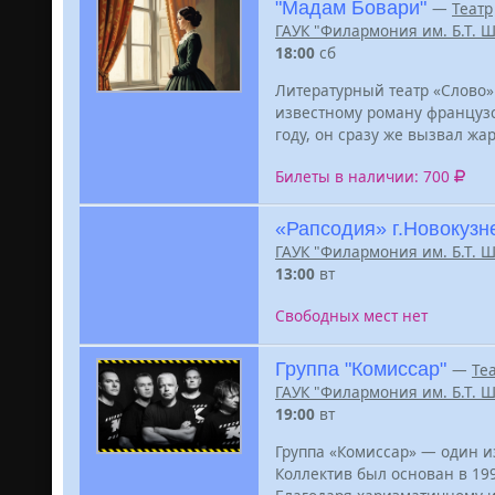
"Мадам Бовари"
—
Театр
ГАУК "Филармония им. Б.Т. 
18:00
сб
Литературный театр «Слово»
известному роману французс
году, он сразу же вызвал жа
Билеты в наличии: 700
«Рапсодия» г.Новокузн
ГАУК "Филармония им. Б.Т. 
13:00
вт
Свободных мест нет
Группа "Комиссар"
—
Те
ГАУК "Филармония им. Б.Т. 
19:00
вт
Группа «Комиссар» — один из
Коллектив был основан в 19