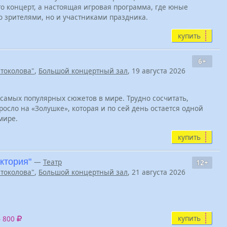
то концерт, а настоящая игровая программа, где юные
о зрителями, но и участниками праздника.
купить
6+
Штоколова"
,
Большой концертный зал
, 19 августа 2026
самых популярных сюжетов в мире. Трудно сосчитать,
осло на «Золушке», которая и по сей день остается одной
мире.
купить
ктория"
—
Театр
12+
Штоколова"
,
Большой концертный зал
, 21 августа 2026
купить
4 800