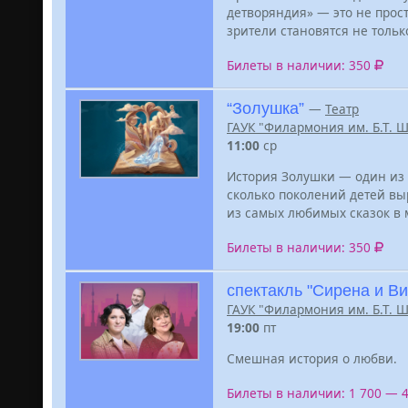
детворяндия» — это не прос
зрители становятся не тольк
Билеты в наличии: 350
“Золушка”
—
Театр
ГАУК "Филармония им. Б.Т. 
11:00
ср
История Золушки — один из 
сколько поколений детей выр
из самых любимых сказок в 
Билеты в наличии: 350
спектакль "Сирена и Ви
ГАУК "Филармония им. Б.Т. 
19:00
пт
Смешная история о любви.
Билеты в наличии: 1 700 — 