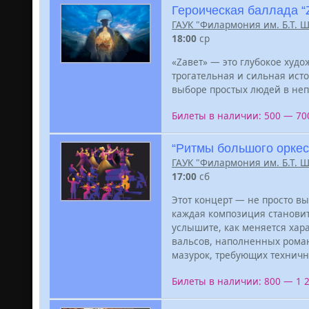
Героическая баллада “
ГАУК "Филармония им. Б.Т. 
18:00
ср
«Zавет» — это глубокое худ
трогательная и сильная ист
выборе простых людей в неп
Билеты в наличии: 500 — 7
“Ритмы большого оркес
ГАУК "Филармония им. Б.Т. 
17:00
сб
Этот концерт — не просто в
каждая композиция станови
услышите, как меняется хар
вальсов, наполненных роман
мазурок, требующих техничн
Билеты в наличии: 800 — 1 