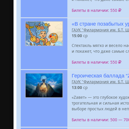
Билеты в наличии: 550
«В стране позабытых у
ГАУК "Филармония им. Б.Т. 
15:00
ср
Спектакль мягко и весело н
и покажет, что даже самые 
Билеты в наличии: 550
Героическая баллада “
ГАУК "Филармония им. Б.Т. 
13:00
ср
«Zавет» — это глубокое худ
трогательная и сильная ист
выборе простых людей в неп
Билеты в наличии: 500 — 7