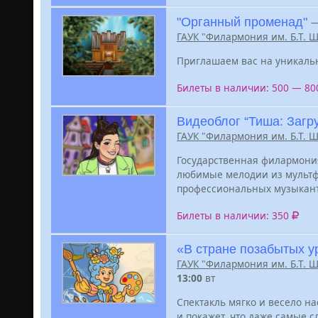
"Органный променад"
ГАУК "Филармония им. Б.Т. 
Приглашаем вас на уникаль
Билеты в наличии: 500 — 8
Видеоблог “Тиша: Загр
ГАУК "Филармония им. Б.Т. 
Государственная филармония
любимые мелодии из мультф
профессиональных музыкант
Билеты в наличии: 350
«В стране позабытых у
ГАУК "Филармония им. Б.Т. 
13:00
вт
Спектакль мягко и весело н
и покажет, что даже самые 