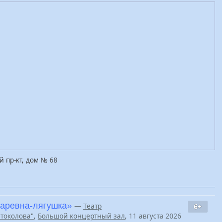
й пр-кт, дом № 68
Царевна-лягушка»
—
Театр
6+
Штоколова"
,
Большой концертный зал
, 11 августа 2026