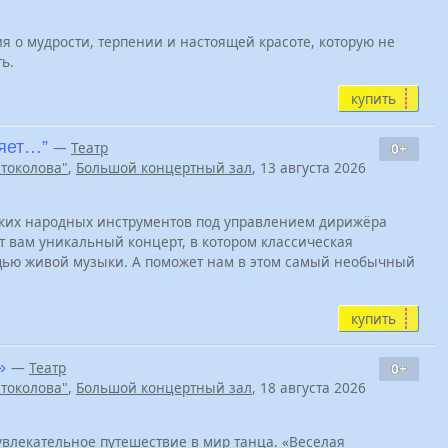
я о мудрости, терпении и настоящей красоте, которую не
ь.
купить
ляет…”
—
Театр
0+
Штоколова"
,
Большой концертный зал
, 13 августа 2026
ских народных инструментов под управлением дирижёра
 вам уникальный концерт, в котором классическая
щью живой музыки. А поможет нам в этом самый необычный
купить
»
—
Театр
0+
Штоколова"
,
Большой концертный зал
, 18 августа 2026
влекательное путешествие в мир танца. «Веселая