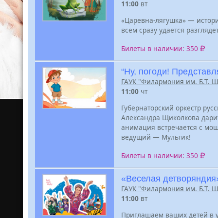
11:00
вт
«Царевна-лягушка» — истори
всем сразу удается разглядет
Билеты в наличии: 350
“Ну, погоди! Представ
ГАУК "Филармония им. Б.Т. 
11:00
чт
Губернаторский оркестр рус
Александра Щиколкова дарит
анимация встречается с мо
ведущий — Мультик!
Билеты в наличии: 350
«Веселая детворяндия
ГАУК "Филармония им. Б.Т. 
11:00
вт
Приглашаем ваших детей в у