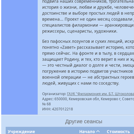
подвига наших современников, трогательна
история о жизни, любви и дружбе, человеч
достоинстве и выборе простых людей в неп
времена... Проект не один месяц создавали
специалистов филармонии — аранжировщи
режиссеры, сценаристы, художники.
Без пафосных лозунгов и сухих лекций, иск
понятно «Zавет» рассказывает историю, кот
прямо сейчас. На фронте и в тылу, в сердцах 
защищает Родину, и тех, кто верит в них и ж
— это честный диалог о долге и чести, эмо
погружение в историю подвигов участников
военной операции — не абстрактных героев
людей, живущих с нами по соседству.
Организатор:
ГАУК "Филармония им. Б.Т. Штоколов
Адрес: 650000, Кемеровская обл, Кемерово г, Советс
№ 68
ИНН: 4207012218
Другие сеансы
Учреждение
Начало
Стоимость