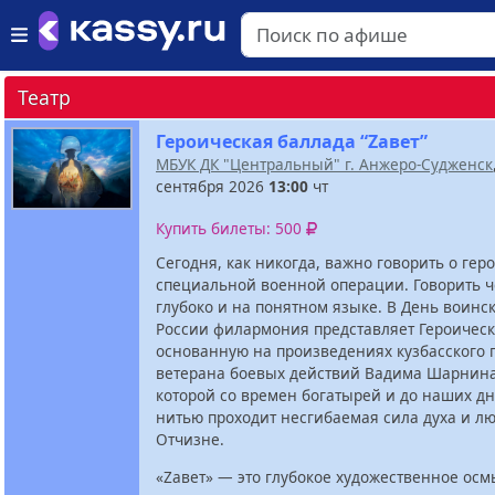
Театр
Героическая баллада “Zавет”
МБУК ДК "Центральный" г. Анжеро-Судженск
сентября 2026
13:00
чт
Купить билеты: 500
Сегодня, как никогда, важно говорить о гер
специальной военной операции. Говорить ч
глубоко и на понятном языке. В День воинс
России филармония представляет Героическ
основанную на произведениях кузбасского 
ветерана боевых действий Вадима Шарнина.
которой со времен богатырей и до наших д
нитью проходит несгибаемая сила духа и лю
Отчизне.
«Zавет» — это глубокое художественное ос