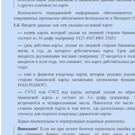
о других платежах по карте.
Безопасность передаваемой информации обеспечиваетс
современных протоколов обеспечения безопасности в Интернет (
1.4.
Введите данные, как они указаны на вашей карте:
—
номер карты, который указан на лицевой стороне банков
состоит из 16 цифр (например: 0123 4567 8901 2345);
—
срок действия карты, указан на лицевой стороне банковск
месяц и год, до которого действительна карта. Срок де
вводится двузначными числами (например: 12 вводится в пол
вводится в поле года, что означает, что карта действительна до
года);
—
имя и фамилия владельца карты, которые указаны указа
стороне банковской карты заглавными латинскими буквам
IVAN IVANOV);
—
CVV2 или CVC2 код карты, который указан на обрат
банковской карты и состоит из 3-х цифр (например, 1
встречаются и четырехзначные числа. Наносится это число
стороне кредитной карты в том месте, где расположена спец
(полоса) для подписи владельца (держателя) карты.
Будьте внимательны и перепроверьте веденные реквизиты.
Внимание!
Если же при оплате билетов произошла ошибка 
со страницы формы оплаты заказа, то ваш заказ в те