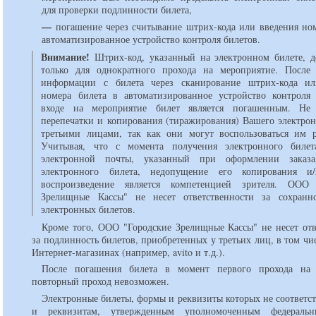
для проверки подлинности билета,
—
погашение через считывание штрих-кода или введения ном
автоматизированное устройство контроля билетов.
Внимание!
Штрих-код, указанный на электронном билете, д
только для однократного прохода на мероприятие. После
информации с билета через сканирование штрих-кода ил
номера билета в автоматизированное устройство контроля
входе на мероприятие билет является погашенным. Не 
перепечатки и копирования (тиражирования) Вашего электрон
третьими лицами, так как они могут воспользоваться им 
Учитывая, что с момента получения электронного билет
электронной почты, указанный при оформлении заказа
электронного билета, недопущение его копирования и
воспроизведение является компетенцией зрителя. ООО 
Зрелищные Кассы" не несет ответственности за сохранн
электронных билетов.
Кроме того, ООО "Городские Зрелищные Кассы" не несет отв
за подлинность билетов, приобретенных у третьих лиц, в том чис
Интернет-магазинах (например, avito и т.д.).
После погашения билета в момент первого прохода на 
повторный проход невозможен.
Электронные билеты, формы и реквизиты которых не соответс
и реквизитам, утвержденным уполномоченным федераль