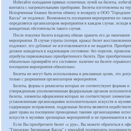
Избегайте попадания прямых солнечных лучей на билеты, избега
контакта с нагревательными приборами. Билеты изготовлены на тер
Испорченные бланки билетов обмену и возврату в ООО "Городски
Кассы" не подлежат. Возможность посещения мероприятия по таки
определяется организатором мероприятия в каждом случае, исходя 
конкретных обстоятельств такого случая.
После покупки билета владелец обязан хранить его до окончания
мероприятия. В случае утраты (потеря, кража) билет восстановлени
подлежит, его дубликат не изготавливается и не выдается. Приобр
должен находиться в надлежащем состоянии: без порезов, проколов
атрибуты первоначально приобретенного билета. При приобретении
обязательно проверяйте его состояние: наличие на билете отрывног
посещения мероприятия обязательно.
Билеты не могут быть использованы в рекламных целях, это допу
только с разрешения организаторов мероприятия.
Билеты, формы и реквизиты которых не соответствуют формам и 
утвержденным уполномоченным федеральным органом исполнитель
билеты, элементы оформления которых не соответствуют элементам
установленным организациями исполнительских искусств и музеям
содержащие исправления, поддельные билеты являются недействит
дают права на посещение проводимых такими организациями испо
искусств и музеями зрелищных мероприятий и не принимаются к в
Если Вы приобретаете билет «с рук», Вы можете обратиться в о
"Городские Зрелищные Кассы" с просьбой подтвердить подлинность