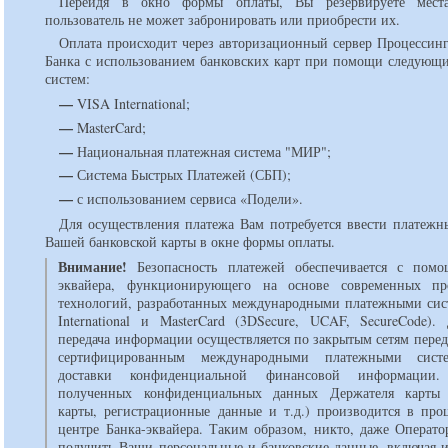
Перейдя в окно формы оплаты, Вы резервируете мест
пользователь не может забронировать или приобрести их.
Оплата происходит через авторизационный сервер Процессинг
Банка с использованием банковских карт при помощи следующ
систем:
—
VISA International;
—
MasterCard;
—
Национальная платежная система "МИР";
—
Система Быстрых Платежей (СБП);
—
с использованием сервиса «Подели».
Для осуществления платежа Вам потребуется ввести платежн
Вашей банковской карты в окне формы оплаты.
Внимание!
Безопасность платежей обеспечивается с помо
эквайера, функционирующего на основе современных пр
технологий, разработанных международными платежными сис
International и MasterCard (3DSecure, UCAF, SecureCode).
передача информации осуществляется по закрытым сетям перед
сертифицированным международными платежными сист
доставки конфиденциальной финансовой информации.
полученных конфиденциальных данных Держателя карты 
карты, регистрационные данные и т.д.) производится в про
центре Банка-эквайера. Таким образом, никто, даже Операто
получить Ваши персональные и банковские данные, включая