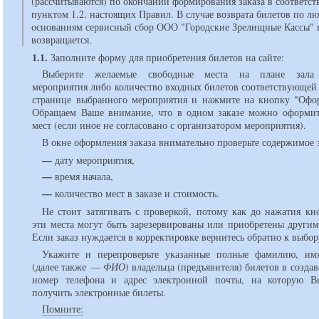
(рассчитываются) по окончании формирования заказа в соответст
пунктом 1.2. настоящих Правил. В случае возврата билетов по л
основаниям сервисный сбор ООО "Городские Зрелищные Кассы" 
возвращается.
1.1.
Заполните форму для приобретения билетов на сайте:
Выберите желаемые свободные места на плане зала 
мероприятия либо количество входных билетов соответствующей
странице выбранного мероприятия и нажмите на кнопку "Офор
Обращаем Ваше внимание, что в одном заказе можно оформит
мест (если иное не согласовано с организатором мероприятия).
В окне оформления заказа внимательно проверьте содержимое з
—
дату мероприятия,
—
время начала,
—
количество мест в заказе и стоимость.
Не стоит затягивать с проверкой, потому как до нажатия кн
эти места могут быть зарезервированы или приобретены другим
Если заказ нуждается в корректировке вернитесь обратно к выбор
Укажите и перепроверьте указанные полные фамилию, им
(далее также —
ФИО
) владельца (предъявителя) билетов в создав
номер телефона и адрес электронной почты, на которую В
получить электронные билеты.
Помните: