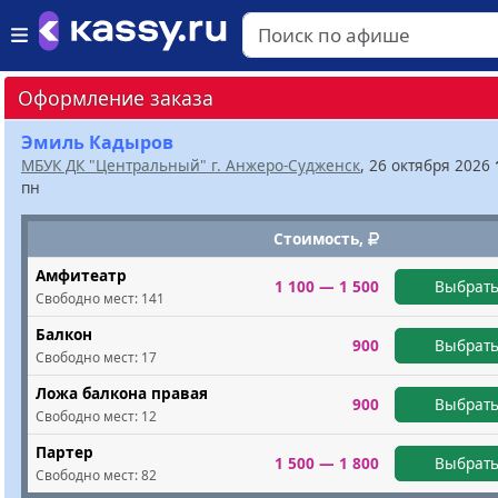
Оформление заказа
Эмиль Кадыров
МБУК ДК "Центральный" г. Анжеро-Судженск
, 26 октября 2026
пн
Стоимость,
Амфитеатр
1 100 — 1 500
Выбрать
Свободно мест:
141
Балкон
900
Выбрать
Свободно мест:
17
Ложа балкона правая
900
Выбрать
Свободно мест:
12
Партер
1 500 — 1 800
Выбрать
Свободно мест:
82