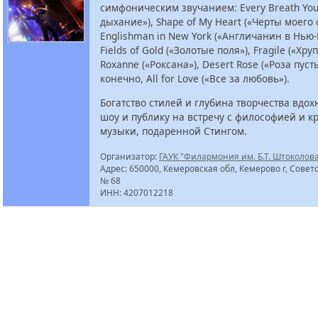
симфоническим звучанием: Every Breath You
дыхание»), Shape of My Heart («Черты моего 
Englishman in New York («Англичанин в Нью-
Fields of Gold («Золотые поля»), Fragile («Хру
Roxanne («Роксана»), Desert Rose («Роза пуст
конечно, All for Love («Все за любовь»).
Богатство стилей и глубина творчества вдо
шоу и публику на встречу с философией и к
музыки, подаренной Стингом.
Организатор:
ГАУК "Филармония им. Б.Т. Штоколов
Адрес: 650000, Кемеровская обл, Кемерово г, Советс
№ 68
ИНН: 4207012218