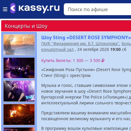
Концерты и Шоу
Шоу Sting «DESERT ROSE SYMPHONY»
ГАУК "Филармония им. Б.Т. Штоколова"
,
Бол
концертный зал
, 24 октября 2026
19:00
сб
Купить билеты: 1 300 — 3 500
«Симфония Роза Пустыни» (Desert Rose Symp
Стинг (Sting) c оркестром.
Музыка и голос, ставшие символами эпохи 
новое звучание в шоу «Desert Rose Symphon
бунтарской энергии The Police («Полиция») 
интеллектуальной лирики сольного творчест
Представляем вашему вниманию масштабно
посвящённое великому музыканту и его нас
В программу вошли культовые композиции 