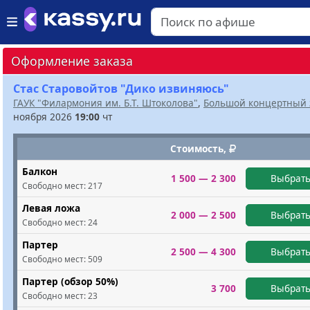
Оформление заказа
Стас Старовойтов "Дико извиняюсь"
ГАУК "Филармония им. Б.Т. Штоколова"
,
Большой концертный 
ноября 2026
19:00
чт
Стоимость,
Балкон
1 500 — 2 300
Выбрать
Свободно мест:
217
Левая ложа
2 000 — 2 500
Выбрать
Свободно мест:
24
Партер
2 500 — 4 300
Выбрать
Свободно мест:
509
Партер (обзор 50%)
3 700
Выбрать
Свободно мест:
23