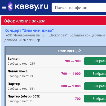
Оформление заказа
Концерт “Зимний джаз”
ГАУК "Филармония им. Б.Т. Штоколова"
,
Большой концертный 
декабря 2026
19:00
ср
Стоимость,
Балкон
700 — 900
Выбрать
Свободно мест:
219
Левая ложа
700 — 1 000
Выбрать
Свободно мест:
24
Партер
800 — 1 000
Выбрать
Свободно мест:
511
Партер (обзор 50%)
700
Выбрать
Свободно мест:
23