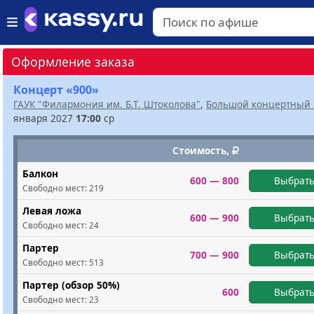
Оформление заказа
Концерт «900»
ГАУК "Филармония им. Б.Т. Штоколова"
,
Большой концертный 
января 2027
17:00
ср
Стоимость,
Балкон
600 — 800
Выбрать
Свободно мест:
219
Левая ложа
600 — 900
Выбрать
Свободно мест:
24
Партер
700 — 900
Выбрать
Свободно мест:
513
Партер (обзор 50%)
600
Выбрать
Свободно мест:
23