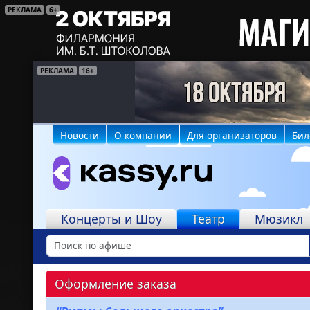
РЕКЛАМА
6+
РЕКЛАМА
РЕКЛАМА
16+
6+
Новости
О компании
Для организаторов
Бил
Концерты и Шоу
Театр
Мюзикл
Оформление заказа