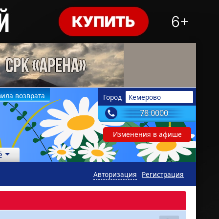
ила возврата
Город
Кемерово
78 0000
Изменения в афише
ё
Авторизация
Регистрация