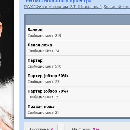
“Ритмы большого оркестра”
ГАУК "Филармония им. Б.Т. Штоколова"
,
Большой кон
Балкон
Свободно мест:
219
Левая ложа
Свободно мест:
24
Партер
Свободно мест:
510
Партер (обзор 50%)
Свободно мест:
23
Партер (обзор 70%)
Свободно мест:
25
Правая ложа
Свободно мест:
21
В корзине:
0
×
На сумму:
0