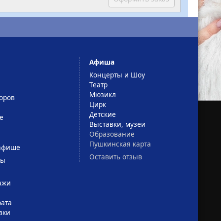
Афиша
Концерты и Шоу
Театр
Мюзикл
оров
Цирк
Детские
е
Выставки, музеи
Образование
Пушкинская карта
афише
Оставить отзыв
сы
ажи
рата
вки