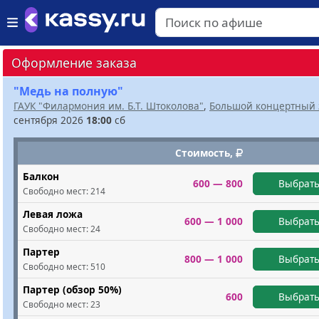
Оформление заказа
"Медь на полную"
ГАУК "Филармония им. Б.Т. Штоколова"
,
Большой концертный 
сентября 2026
18:00
сб
Стоимость,
Балкон
600 — 800
Выбрать
Свободно мест:
214
Левая ложа
600 — 1 000
Выбрать
Свободно мест:
24
Партер
800 — 1 000
Выбрать
Свободно мест:
510
Партер (обзор 50%)
600
Выбрать
Свободно мест:
23