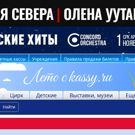
етные кассы
Учреждения
Правила продажи билетов
Прав
Цирк
Детские
Выставки, музеи
Ещ
Найти