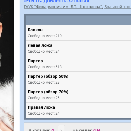
«Честь. Доблесть. Отвага»
ГАУК "Филармония им. Б.Т. Штоколова"
,
Большой кон
Балкон
Свободно мест:
219
Левая ложа
Свободно мест:
24
Партер
Свободно мест:
513
Партер (обзор 50%)
Свободно мест:
23
Партер (обзор 70%)
Свободно мест:
25
Правая ложа
Свободно мест:
24
В корзине:
0
×
На сумму:
0