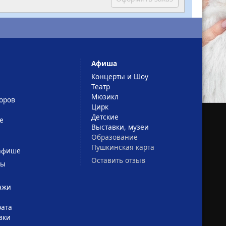
Афиша
Концерты и Шоу
Театр
Мюзикл
оров
Цирк
Детские
е
Выставки, музеи
Образование
Пушкинская карта
афише
Оставить отзыв
сы
ажи
рата
вки