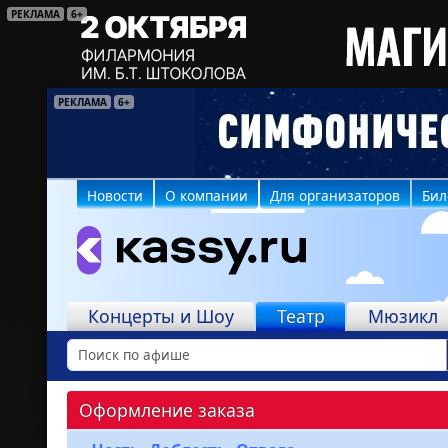
РЕКЛАМА
6+
РЕКЛАМА
РЕКЛАМА
6+
16+
Новости
О компании
Для организаторов
Бил
Концерты и Шоу
Театр
Мюзикл
Оформление заказа