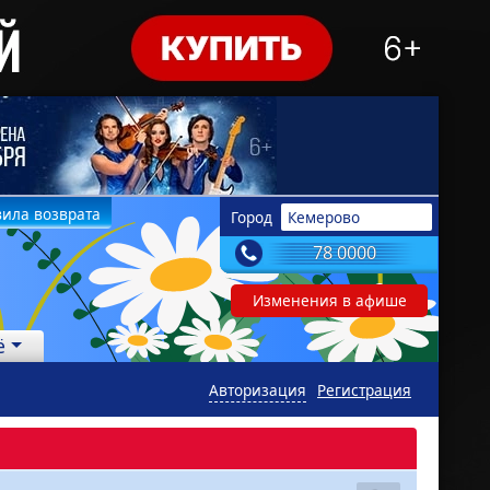
ила возврата
Город
Кемерово
78 0000
Изменения в афише
ё
Авторизация
Регистрация