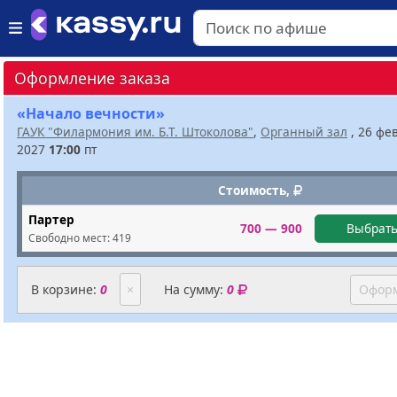
Оформление заказа
«Начало вечности»
ГАУК "Филармония им. Б.Т. Штоколова"
,
Органный зал
, 26 фе
2027
17:00
пт
Стоимость,
Партер
700 — 900
Выбрать
Свободно мест:
419
В корзине:
0
×
На сумму:
0
Оформ