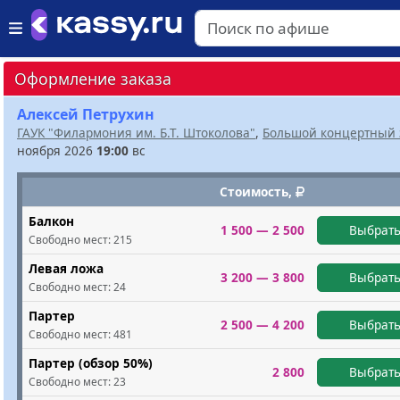
Оформление заказа
Алексей Петрухин
ГАУК "Филармония им. Б.Т. Штоколова"
,
Большой концертный 
ноября 2026
19:00
вс
Стоимость,
Балкон
1 500 — 2 500
Выбрать
Свободно мест:
215
Левая ложа
3 200 — 3 800
Выбрать
Свободно мест:
24
Партер
2 500 — 4 200
Выбрать
Свободно мест:
481
Партер (обзор 50%)
2 800
Выбрать
Свободно мест:
23