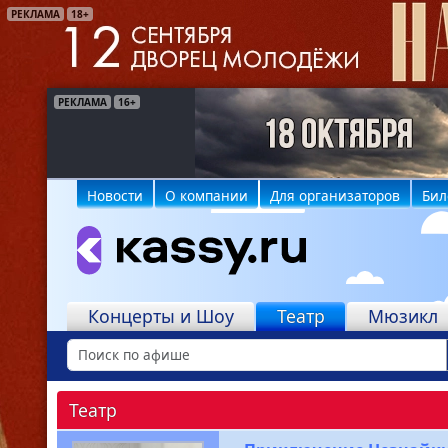
РЕКЛАМА
18+
РЕКЛАМА
РЕКЛАМА
16+
6+
Новости
О компании
Для организаторов
Бил
Концерты и Шоу
Театр
Мюзикл
Театр