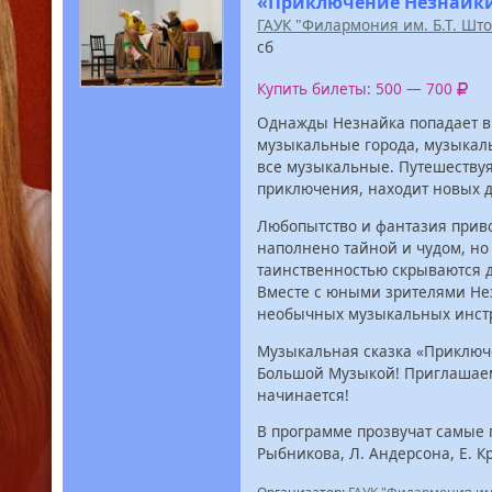
«Приключение Незнайки
ГАУК "Филармония им. Б.Т. Шт
сб
Купить билеты: 500 — 700
Однажды Незнайка попадает в 
музыкальные города, музыкаль
все музыкальные. Путешествуя
приключения, находит новых д
Любопытство и фантазия приво
наполнено тайной и чудом, но 
таинственностью скрываются д
Вместе с юными зрителями Нез
необычных музыкальных инстр
Музыкальная сказка «Приключе
Большой Музыкой! Приглашаем 
начинается!
В программе прозвучат самые 
Рыбникова, Л. Андерсона, Е. Кр