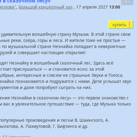
 в сказочном лесу»
6+
околова"
,
Большой концертный зал
, 17 апреля 2027
13:00
купить
удивительную волшебную страну Музыки. В этой стране свои
ные реки, озёра, горы и леса. И жители тоже не простые —
 по музыкальной стране Незнайка попадает в невероятные
рузей и совершает настоящие открытия!
дят Незнайку в волшебный сказочный лес. Здесь всё
стоит прислушаться — и становится ясно: за этой
обрые, интересные и совсем не страшные Звуки и Голоса.
найка познакомится и подружится с ними. Дети услышат звук
ументов и даже попробуют сыграть на них.
ния Незнайки в сказочном лесу» — это первое знакомство с
вас в увлекательное путешествие — туда, где Музыка только
популярные произведения и песни В. Шаинского, А.
ылатова, А. Пахмутовой, Г. Бифтинга и др.