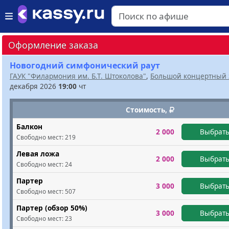
Оформление заказа
Новогодний симфонический раут
ГАУК "Филармония им. Б.Т. Штоколова"
,
Большой концертный 
декабря 2026
19:00
чт
Стоимость,
Балкон
2 000
Выбрать
Свободно мест:
219
Левая ложа
2 000
Выбрать
Свободно мест:
24
Партер
3 000
Выбрать
Свободно мест:
507
Партер (обзор 50%)
3 000
Выбрать
Свободно мест:
23