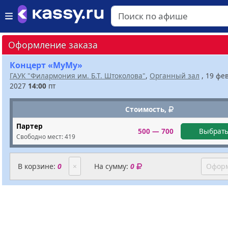
Оформление заказа
Концерт «МуМу»
ГАУК "Филармония им. Б.Т. Штоколова"
,
Органный зал
, 19 фе
2027
14:00
пт
Стоимость,
Партер
500 — 700
Выбрать
Свободно мест:
419
В корзине:
0
×
На сумму:
0
Оформ