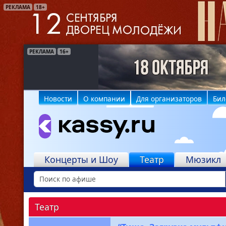
РЕКЛАМА
18+
РЕКЛАМА
РЕКЛАМА
16+
6+
Новости
О компании
Для организаторов
Бил
Концерты и Шоу
Театр
Мюзикл
Театр