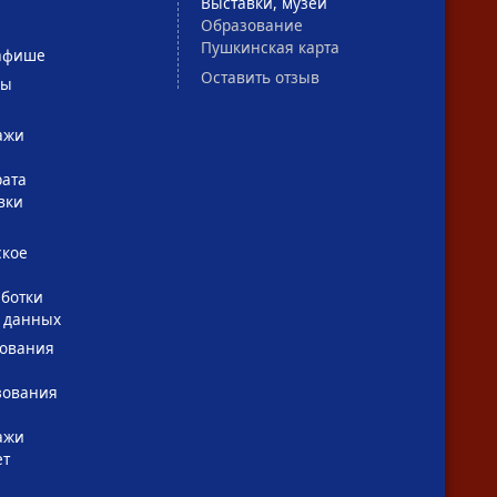
Выставки, музеи
Образование
Пушкинская карта
афише
Оставить отзыв
сы
ажи
рата
вки
ское
ботки
 данных
зования
зования
ажи
ет