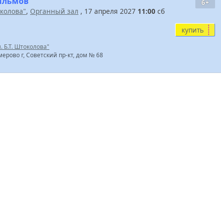
ильмов”
6+
околова"
,
Органный зал
, 17 апреля 2027
11:00
сб
купить
 Б.Т. Штоколова"
мерово г, Советский пр-кт, дом № 68