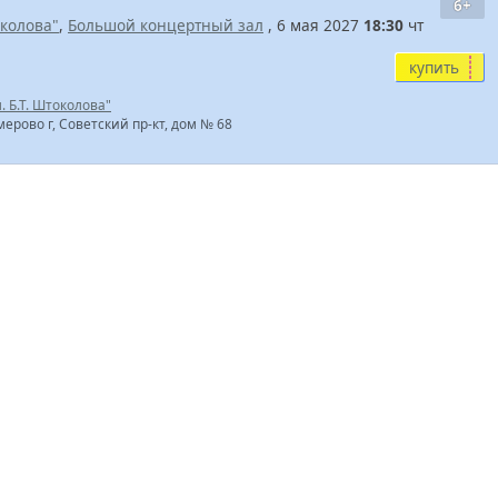
6+
околова"
,
Большой концертный зал
, 6 мая 2027
18:30
чт
купить
 Б.Т. Штоколова"
мерово г, Советский пр-кт, дом № 68