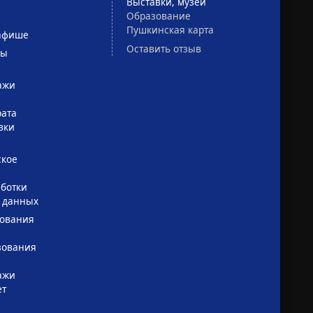
Выставки, музеи
Образование
Пушкинская карта
афише
Оставить отзыв
сы
ажи
рата
вки
ское
ботки
 данных
зования
зования
ажи
ет