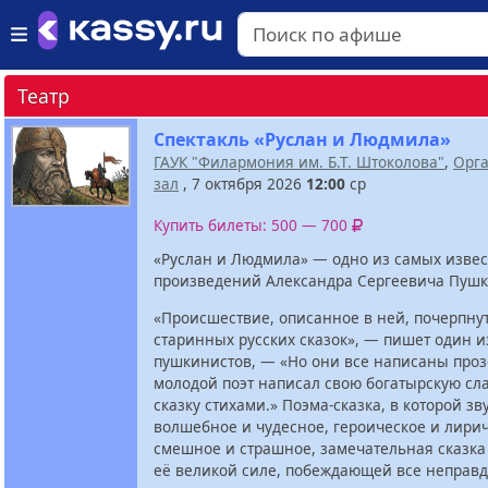
Театр
Спектакль «Руслан и Людмила»
ГАУК "Филармония им. Б.Т. Штоколова"
,
Орг
зал
, 7 октября 2026
12:00
ср
Купить билеты: 500 — 700
«Руслан и Людмила» — одно из самых изве
произведений Александра Сергеевича Пушк
«Происшествие, описанное в ней, почерпну
старинных русских сказок», — пишет один и
пушкинистов, — «Но они все написаны проз
молодой поэт написал свою богатырскую сл
сказку стихами.» Поэма-сказка, в которой зв
волшебное и чудесное, героическое и лирич
смешное и страшное, замечательная сказка 
её великой силе, побеждающей все неправд