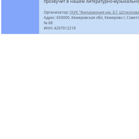
прозвучит в нашем литературно-музыкально
Организатор:
ГАУК "Филармония им. Б.Т. Штоколов
Адрес: 650000, Кемеровская обл, Кемерово г, Советс
№ 68
ИНН: 4207012218