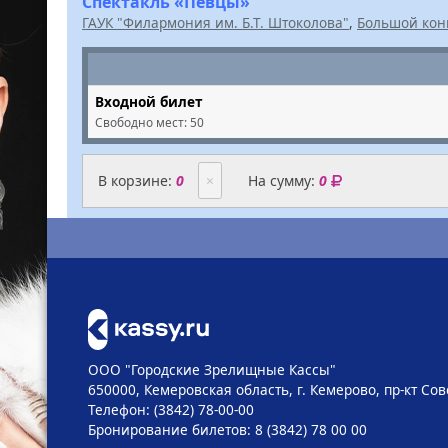
Спектакль «Певцы»
ГАУК "Филармония им. Б.Т. Штоколова"
,
Большой кон
Входной билет
Свободно мест:
50
В корзине:
0
×
На сумму:
0
ООО "Городские Зрелищные Кассы"
650000, Кемеровская область, г. Кемерово, пр-кт Сове
Телефон: (3842) 78-00-00
Бронирование билетов: 8 (3842) 78 00 00