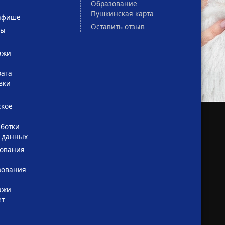
Образование
Пушкинская карта
афише
Оставить отзыв
сы
ажи
рата
вки
ское
ботки
 данных
зования
зования
ажи
ет