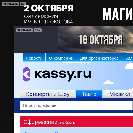
РЕКЛАМА
6+
РЕКЛАМА
РЕКЛАМА
16+
6+
Новости
О компании
Для организаторов
Бил
Концерты и Шоу
Театр
Мюзикл
Оформление заказа