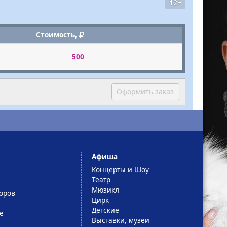
12+
Стоимость,
500
Оформить заказ
Афиша
Концерты и Шоу
Театр
Мюзикл
оров
Цирк
Детские
е
Выставки, музеи