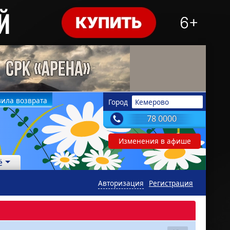
ила возврата
Город
Кемерово
78 0000
Изменения в афише
ё
Авторизация
Регистрация