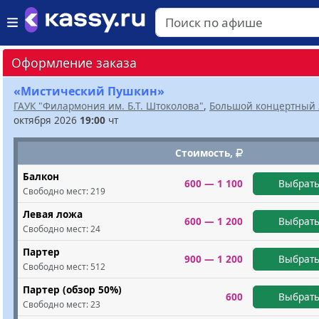
Оформление заказа
«Мистический Пушкин»
ГАУК "Филармония им. Б.Т. Штоколова"
,
Большой концертный 
октября 2026
19:00
чт
Стоимость,
Балкон
600 — 1 100
Выбрать
Свободно мест:
219
Левая ложа
600 — 1 200
Выбрать
Свободно мест:
24
Партер
900 — 1 200
Выбрать
Свободно мест:
512
Партер (обзор 50%)
600
Выбрать
Свободно мест:
23