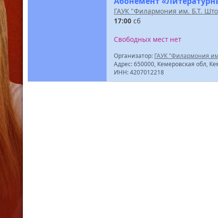
Абонемент «Литературны
ГАУК "Филармония им. Б.Т. Шт
17:00
сб
Свободных мест нет
Организатор:
ГАУК "Филармония им.
Адрес: 650000, Кемеровская обл, Ке
ИНН: 4207012218