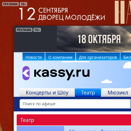
РЕКЛАМА
18+
РЕКЛАМА
РЕКЛАМА
16+
6+
Новости
О компании
Для организаторов
Бил
Концерты и Шоу
Театр
Мюзикл
Театр