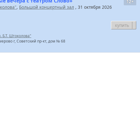
е вечера с театром Слово»
12+
околова"
,
Большой концертный зал
, 31 октября 2026
купить
 Б.Т. Штоколова"
мерово г, Советский пр-кт, дом № 68