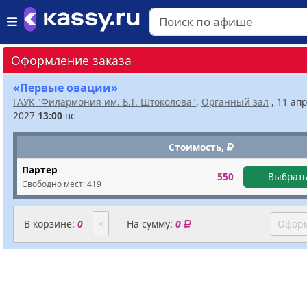
Оформление заказа
«Первые овации»
ГАУК "Филармония им. Б.Т. Штоколова"
,
Органный зал
, 11 ап
2027
13:00
вс
Стоимость,
Партер
550
Выбрать
Свободно мест:
419
В корзине:
0
×
На сумму:
0
Оформ