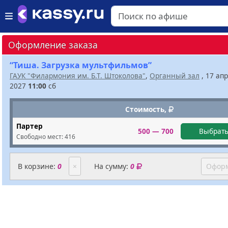
Оформление заказа
“Тиша. Загрузка мультфильмов”
ГАУК "Филармония им. Б.Т. Штоколова"
,
Органный зал
, 17 ап
2027
11:00
сб
Стоимость,
Партер
500 — 700
Выбрать
Свободно мест:
416
В корзине:
0
×
На сумму:
0
Оформ